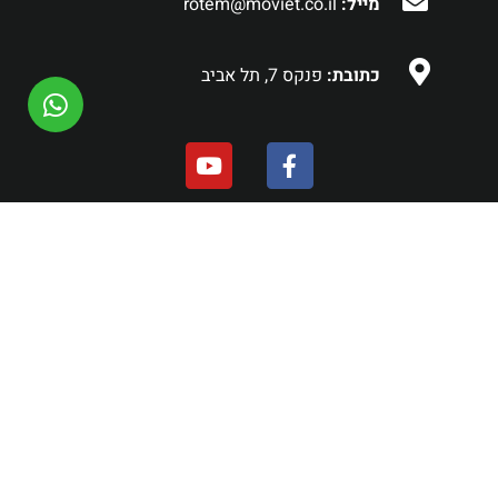
מייל:
rotem@moviet.co.il
כתובת:
פנקס 7, תל אביב