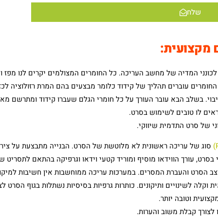
שלח
 מקצועית:
לכונני המדיה של מחשב העריכה. כל החומרים המצולמים יקרים לנו מפז ול
החומרים עוברים תהליך של קידוד כלומר מבצעים בהם המרת רזולוציה לכז
בוי. בשלב הבא עובר העורך על כל חומרי הגלם שעברו קידוד ומתרשם מא
ראים לו טובים לשימוש בסרט.
סוג של עריכה ראשונית לא מלוטשת של הסרט. הבנייה מתבצעת על ציר
ו על ציר זמן לינארי בסרט, עורך הווידאו מוסיף ומוריד קטעי וידאו וגרפיקה בהתאם לתסריט 
 קצב הסרט והעברת המסרים. במערכות עריכה ממוחשבות אין חשיבות למיקו
ת וקלה לשינויים ותיקונים. כותרות גרפיות בסיסיות נשתלות בגוף הסרט לצ
קצועית וטובה יותר.
לצורך קבלת משוב והערות.