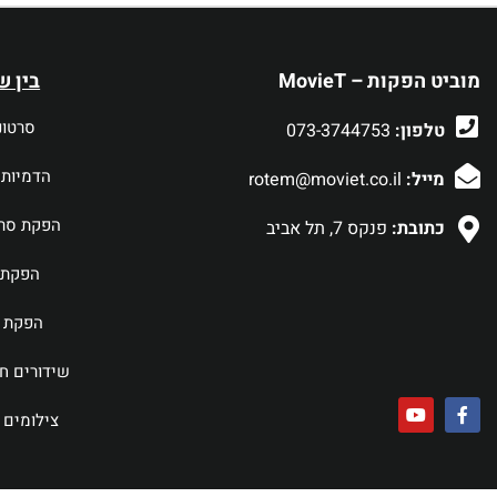
מוביט הפקות – MovieT
בין ש
סרטונ
טלפון:
073-3744753
הדמיות 
מייל:
rotem@moviet.co.il
הפקת סרט
כתובת:
פנקס 7, תל אביב
הפקת 
הפקת ס
שידורים חי
צילומים 