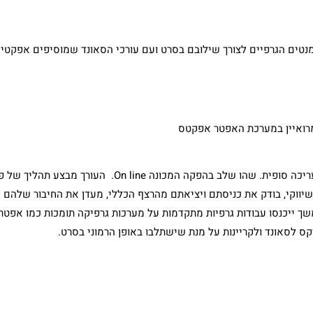
נטים הגרפיים לצורך שילובם בסרט ועם עורכי הסאונד שמוסיפים אפקטים
מרואיין במערכת האפטר אפקטס
אחרי קבלת אישורי הלקוח או וביצוע התיקונים הנדרשים מועבר הסרט לעריכה סופית. שהו שלב בהפקה המכונה On line. העורך מבצע ת
ן תדמית שיווקי, בודק את כניסתם ויציאתם מהרצף הכללי, מעדן את החיבור שלהם 
 ייכנסו עבודות גרפיות מתקדמות על מערכות גרפיקה תומכות כמו אפטר