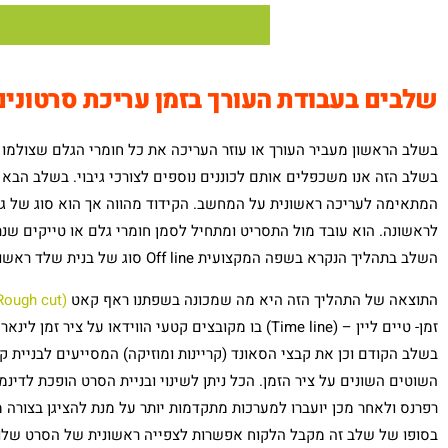
שלבים בעבודת העורך בזמן עריכת סרטונים
בשלב הראשון מעביר העורך או עוזר העריכה את כל חומרי הגלם שצולמו 
בשלב הזה אנו משכפלים אותם לכוננים נוספים לצורכי גיבוי. בשלב הבא 
המתאימה לעריכה ראשונית על המחשב. הקידוד מהווה אך הוא סוג של גי
לראשונה. הוא עובד מול התסריט ומתחיל לסמן חומרי גלם או טייקים שנ
השלב בתהליך הנקרא בשפה המקצועית Off line סוג של בנית שלד ראשוני של סרט התדמית שיווקי.
התוצאה של התהליך הזה היא מה שמכונה בשפתנו ראף קאט
(Rough cut)
זמן- טיים ליין – (Time line) בו מקובצים קטעי הווידא
בשלב הקודם וכן את קבצי הסאונד (קריינות ומוזיקה) המסייעים לבניית
השוטים השונים על ציר הזמן. הכל ניתן לשינוי ובניית הסרט הופכת לדינמי
רפרנס ולאחר מכן יועברו למערכות מתקדמות יותר על מנת להציגן בצורה מ
בסופו של שלב זה מקבל הלקוח אפשרות לצפייה ראשונית של הסרט שלו 