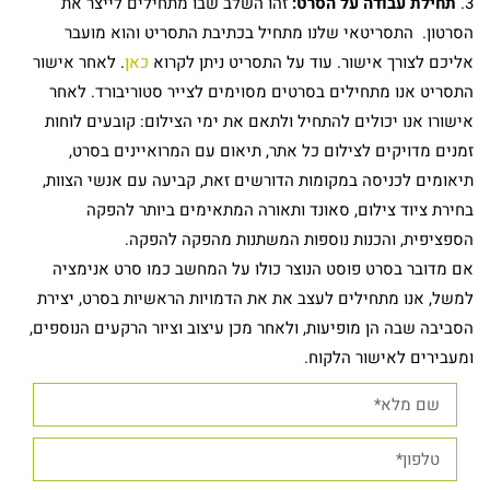
3.
תחילת עבודה על הסרט:
זהו השלב שבו מתחילים לייצר את
הסרטון. התסריטאי שלנו מתחיל בכתיבת התסריט והוא מועבר
אליכם לצורך אישור. עוד על התסריט ניתן לקרוא
כאן
. לאחר אישור
התסריט אנו מתחילים בסרטים מסוימים לצייר סטוריבורד. לאחר
אישורו אנו יכולים להתחיל ולתאם את ימי הצילום: קובעים לוחות
זמנים מדויקים לצילום כל אתר, תיאום עם המרואיינים בסרט,
תיאומים לכניסה במקומות הדורשים זאת, קביעה עם אנשי הצוות,
בחירת ציוד צילום, סאונד ותאורה המתאימים ביותר להפקה
הספציפית, והכנות נוספות המשתנות מהפקה להפקה.
אם מדובר בסרט פוסט הנוצר כולו על המחשב כמו סרט אנימציה
למשל, אנו מתחילים לעצב את את הדמויות הראשיות בסרט, יצירת
הסביבה שבה הן מופיעות, ולאחר מכן עיצוב וציור הרקעים הנוספים,
ומעבירים לאישור הלקוח.