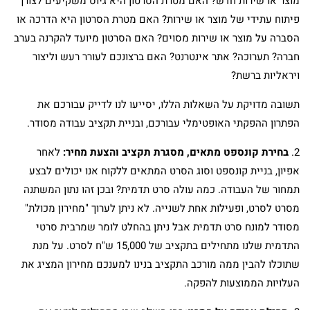
מוצר או שירות חדש? האם מטרת הסרטון היא גיוס משקיעים לצורך
פיתוח עתידי של מוצר או שירות? האם מטרת הסרטון היא הדרכה או
הסברה על מוצר או שירות מסוים? האם הסרטון מיועד להקרנה בערב
חברה? תערוכה? אתר אינטרנט? האם ברצונכם לעורר רעש וליצור
ויראליות ברשת?
תשובה מדויקת על השאלות הללו, יסייעו לנו לדייק עבורכם את
הפתרון ההפקתי האופטימלי עבורכם, ובניית תקציב עבודה מסודר.
2.
בחירת קונספט מתאים, מסגרת תקציב והצעת מחיר:
לאחר
אפיון, בניית קונספט וסוג הסרט המתאים ללקוח אנו יכולים לבצע
תמחור של העבודה. כמה עולה סרט תדמית? ובכן זהו נתון המשתנה
מסרט לסרט, ופעילות אחת לשנייה. לא ניתן לערוך "מחירון מכולת"
מסודר למונח סרט תדמית אבל ניתן בהחלט לומר שמרבית סרטי
התדמית שלנו מתחילים בתקציב של 15,000 ש"ח לסרט. על מנת
שתוכלו להבין ממה מורכב התקציב בנינו למענכם מחירון המציג את
העלויות הממוצעות להפקה.