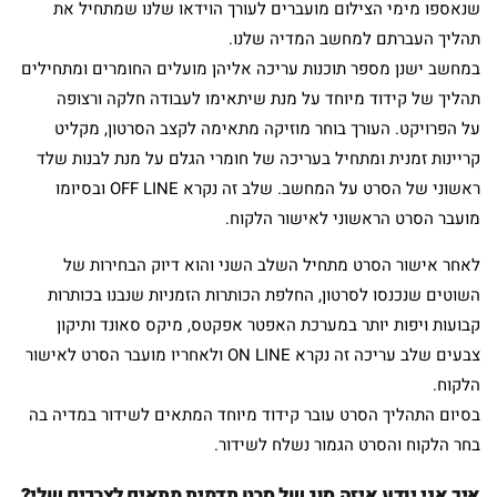
שנאספו מימי הצילום מועברים לעורך הוידאו שלנו שמתחיל את
תהליך העברתם למחשב המדיה שלנו.
במחשב ישנן מספר תוכנות עריכה אליהן מועלים החומרים ומתחילים
תהליך של קידוד מיוחד על מנת שיתאימו לעבודה חלקה ורצופה
על הפרויקט. העורך בוחר מוזיקה מתאימה לקצב הסרטון, מקליט
קריינות זמנית ומתחיל בעריכה של חומרי הגלם על מנת לבנות שלד
ראשוני של הסרט על המחשב. שלב זה נקרא OFF LINE ובסיומו
מועבר הסרט הראשוני לאישור הלקוח.
לאחר אישור הסרט מתחיל השלב השני והוא דיוק הבחירות של
השוטים שנכנסו לסרטון, החלפת הכותרות הזמניות שנבנו בכותרות
קבועות ויפות יותר במערכת האפטר אפקטס, מיקס סאונד ותיקון
צבעים שלב עריכה זה נקרא ON LINE ולאחריו מועבר הסרט לאישור
הלקוח.
בסיום התהליך הסרט עובר קידוד מיוחד המתאים לשידור במדיה בה
בחר הלקוח והסרט הגמור נשלח לשידור.
איך אני יודע איזה סוג של סרט תדמית מתאים לצרכים שלי?