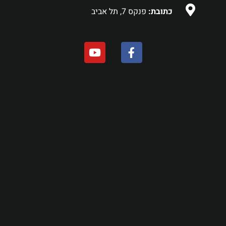
כתובת:
פנקס 7, תל אביב