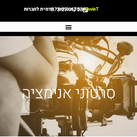
MovieT
073-3744753
הפקת סרטוני תדמית לחברות
סרטוני אנימציה