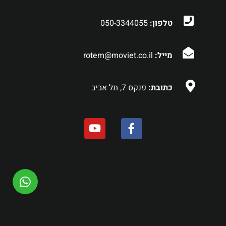
טלפון:
050-3344055
מייל:
rotem@moviet.co.il
כתובת:
פנקס 7, תל אביב