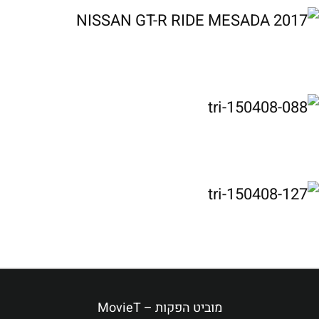
מוביט הפקות – MovieT