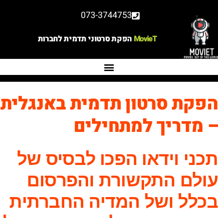
073-3744753
MovieT
הפקת סרטוני תדמית לחברות
הפקת סרטון תדמית באנגלית
– מדריך למתחילים
תכני וידאו הפכו לבסיס של
עולם התקשורת והפרסום
בכלל ושל המדיה החברתית