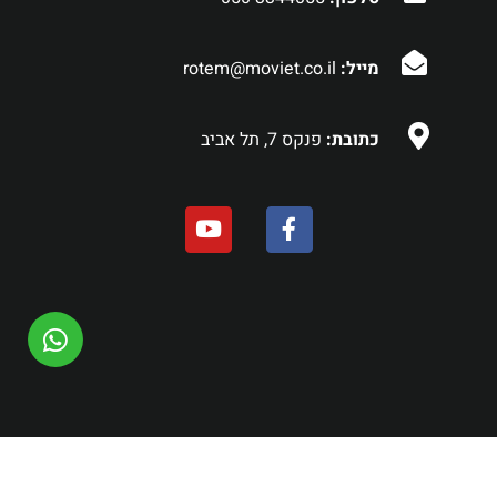
מייל:
rotem@moviet.co.il
כתובת:
פנקס 7, תל אביב