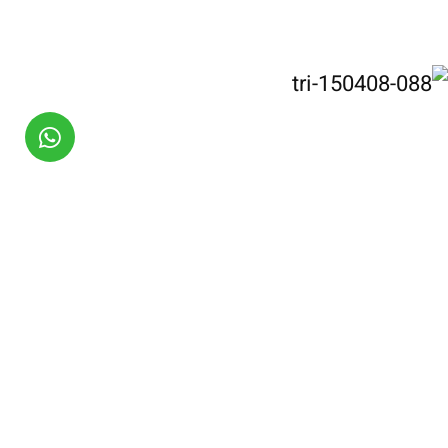
מוביט הפקות – MovieT