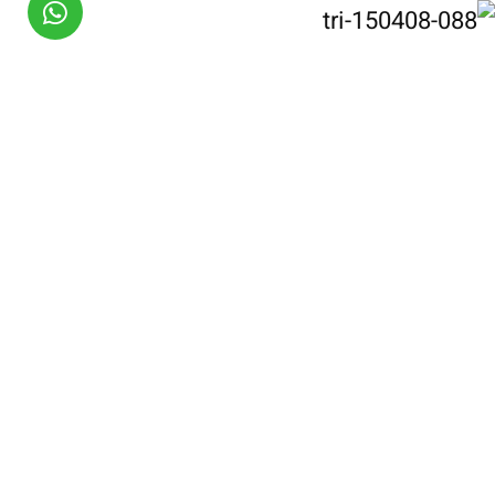
מוביט הפקות – MovieT
טלפון:
050-3344055
מייל:
rotem@moviet.co.il